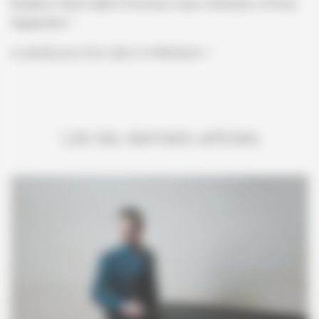
Beatrice Rana était à l’honneur sans l’émission d’Anna
Sigalevitch !
À (RÉ)ÉCOUTER DÈS À PRÉSENT !
Lire les derniers articles