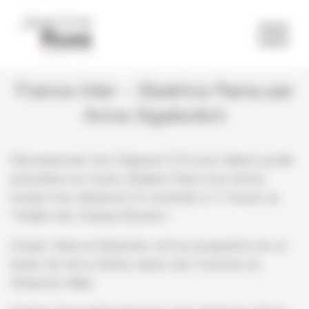
Panneau de gestion des cookies
France Inter – Beatrice Rana par
Anna Sigalevitch
Récompensée d’un Diapason D’Or pour l’album qu’elle
présentera sur scène, Beatrice Rana vous donne
rendez-vous dimanche 24 novembre à 11 heures au
Théâtre des Champs-Élysées !
Chopin, Ravel et Stravinsky sont au programme de ce
temps fort de la 45ème saison des Concerts du
Dimanche Matin.