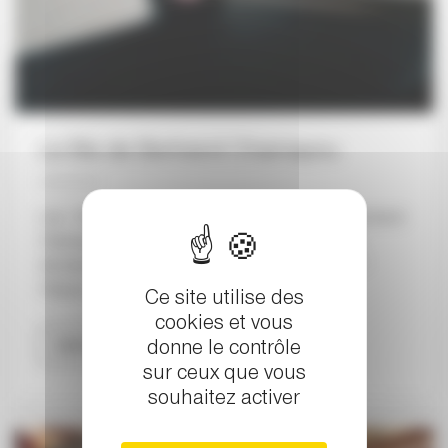
Le Bis de Bertrand Chamayou
Les « Romances sans paroles » pour piano de Bertrand
Chamayou vous ont laissé sans voix et vous vous
demandez quel est le titre de ce bis surprenant ?
Cliquez ci-dessous pour le découvrir.
Ce site utilise des
cookies et vous
Lire la suite
donne le contrôle
sur ceux que vous
souhaitez activer