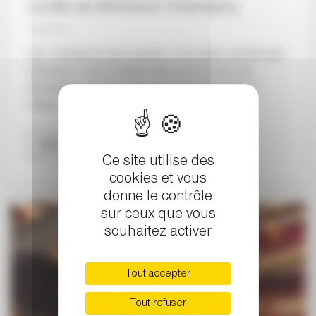
Le Bis de Bertrand Chamayou
Les « Romances sans paroles » pour piano de Bertrand
Chamayou vous ont laissé sans voix et vous vous
demandez quel est le titre de ce bis surprenant ?
Cliquez ci-dessous pour le découvrir.
Lire la suite
Ce site utilise des
cookies et vous
donne le contrôle
sur ceux que vous
souhaitez activer
Tout accepter
Tout refuser