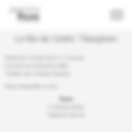
Panneau de gestion des cookies
Le Bis de Cédric Tiberghien
Dimanche 16 avril 2023 à 11 heures
Concerts du Dimanche Matin
Théâtre des Champs-Élysées
Pièce interprétée en bis :
Ravel
II. Oiseaux tristes
Extrait de
Miroirs