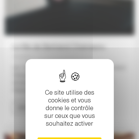
Le Bis de Bertrand Chamayou
Les « Romances sans paroles » pour piano de Bertrand
Chamayou vous ont laissé sans voix et vous vous
demandez quel est le titre de ce bis surprenant ?
Cliquez ci-dessous pour le découvrir.
Ce site utilise des
cookies et vous
Lire la suite
donne le contrôle
sur ceux que vous
souhaitez activer