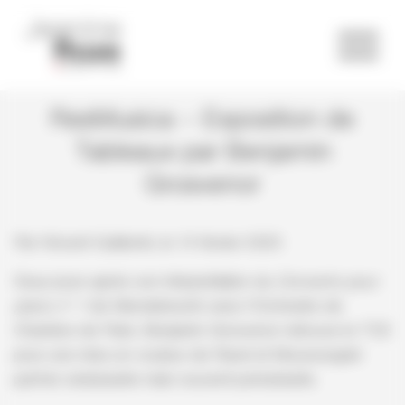
Panneau de gestion des cookies
ResMusica – Exposition de
Tableaux par Benjamin
Grosvenor
Par Vincent Guillemin, le 14 février 2025
Deux jours après son interprétation du
Concerto pour
piano n° 1
de Mendelssohn avec l’Orchestre de
Chambre de Paris, Benjamin Grosvenor retrouve le TCE
pour une mise en couleur de Ravel et Moussorgski
parfois séduisante mais souvent perturbante.