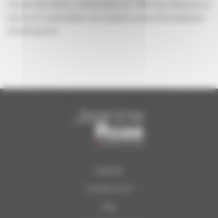
Visions de l’Amen, composées en 1943 qui marquent le
retour du compositeur aux grands cycles théologiques
d’avant-guerre.
Calendrier
Concerts du Soir
Blog