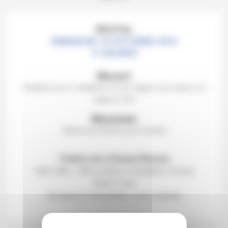
RÉCITAL
DIMANCHE 12 OCTOBRE 2014
11 HEURES
Mozart
Andante avec 5 variations en sol majeur pour piano à 4
mains K. 501
Messiaen
Visions
de l’Amen pour 2 piano
Théâtre des Champs-Élysées
Tarifs 30€ | 15€ (scolaires et étudiants -26 ans)
Gratuit -9 ans
Groupes et Collectivités: nous contacter