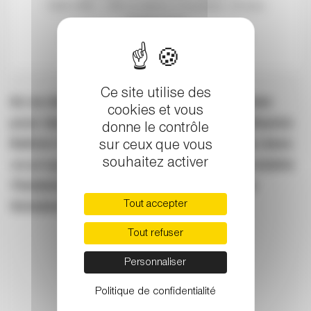
Tarifs 30€ | 15€ (scolaires et étudiants -26 ans)
Gratuit -9 ans
Groupes et Collectivités: nous contacter
Ce site utilise des
Ils ne disposeront certes que d’un clavier
cookies et vous
pour deux, mais David Kadouch et Guillaume
donne le contrôle
Bellom feront assurément bon ménage dans
sur ceux que vous
souhaitez activer
ce programme centré autour de l’insondable
Fantaisie pour piano à 4 mains D 940
de
Tout accepter
Schubert.
Tout refuser
Lire la suite
Personnaliser
Politique de confidentialité