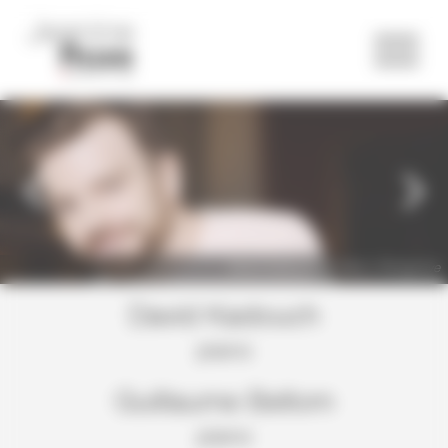
Panneau de gestion des cookies
Previous
Next
David Kadouch © Marco Borggreve
David Kadouch
piano
Guillaume Bellom
piano