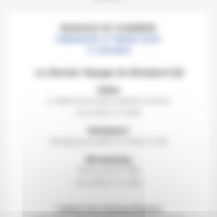
MUSIQUE DE CHAMBRE
DIMANCHE 27 MARS 2022
11 HEURES
Le Dernier Voyage de Schubert (9)
Satie
La Belle Excentrique
, fantaisie sérieuse
pour piano à 4 mains
Schubert
Fantaisie
pour piano à 4 mains D 940
Stravinsky
Petrouchka
W 18B,
pour piano à 4 mains
Théâtre des Champs-Élysées