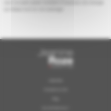
sans nul autre pareil, montrant à l’exercice une énergie
qui balaye tout sur son passage.
Calendrier
Concerts du Soir
Blog
Qui sommes-nous ?