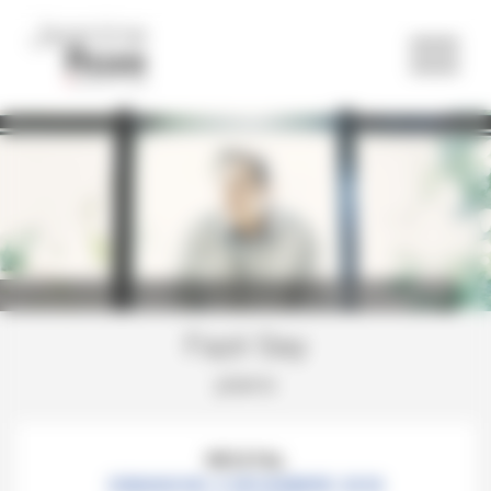
Panneau de gestion des cookies
©Marco Borggreve
Fazıl Say
piano
RÉCITAL
DIMANCHE 2 DÉCEMBRE 2018