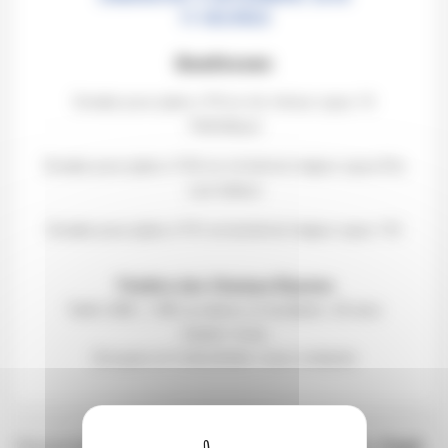
11 HEURES
Beethoven
Sonate pour piano n°8 en do mineur opus 13
Pathétique
Sonate pour piano n°26 en mi bémol majeur opus 81a
Les Adieux
Sonate pour piano n°31 en la bémol majeur opus 110
Théâtre des Champs-Élysées
Tarifs 30€ | 15€ (scolaires et étudiants -26 ans)
Gratuit -9 ans
Groupes et Collectivités: nous contacter