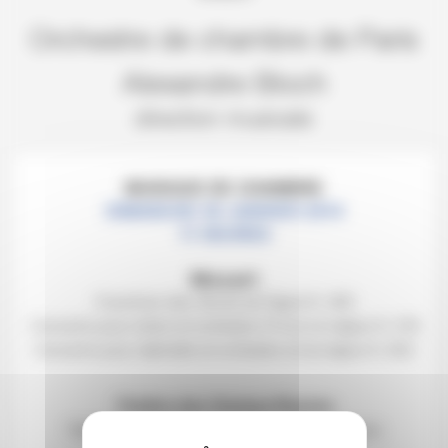
Orchestre de chambre de Paris
Alexandre Bloch
direction musicale
MUSIQUE DE CHAMBRE
DIMANCHE 26 JANVIER 2014
11 HEURES
Mozart
Ouverture des
Noces de Figaro
K. 492
Concerto pour violon et orchestre n°4 en ré majeur K. 218
Concerto pour clarinette et orchestre en la majeur K. 622
Théâtre des Champs-Élysées
Tarifs 25€ | 12€ (scolaires et étudiants -26 ans)