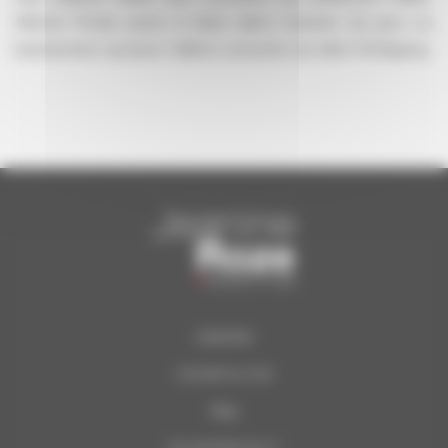
Michel Portal, aussi à l’aise dans l’univers du jazz ou
bandonéon qu’avec l’ultime concerto du divin Wolfgang.
Calendrier
Concerts du Soir
Blog