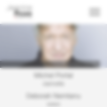
Panneau de gestion des cookies
Michel Portal ©Lisa Roze
Michel Portal
clarinette
Deborah Nemtanu
violon