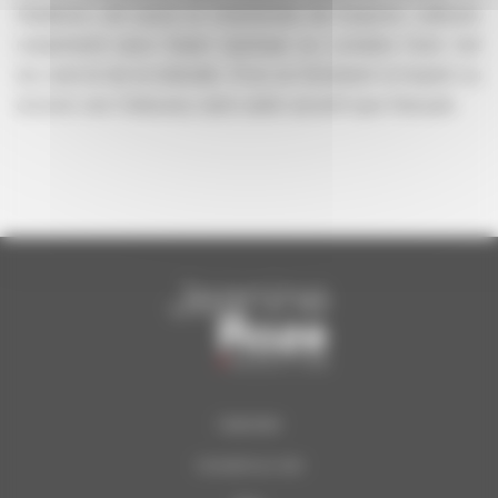
Marlboro, est aussi un chambriste de toujours, cultivant,
notamment avec Dawn Upshaw ou Lorraine Hunt, l’art
du Lied et de la mélodie. D’où ce Schubert si inspiré ou
encore ces Debussy sans autre accent que français.
Calendrier
Concerts du Soir