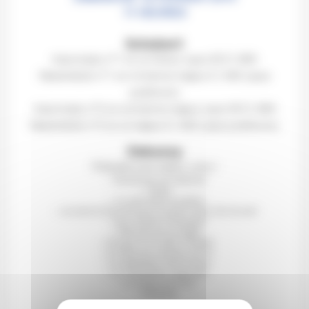
11 HEURES
Schubert
Impromptu n°1 en ut mineur opus 90 D. 899
Klavierstück n°1 en mi bémol majeur D. 946 (opus
posthume)
Impromptu n°3 en sol bémol majeur opus 90 D. 899
Klavierstück n°3 en ut majeur D. 946 (opus posthume)
Debussy
Préludes pour piano, Livre I
– Danseuses de Delphes
– Voiles
– Le vent dans la plaine
– Le sons et les parfums tournent dans l’air du soir
– Les collines d’Anacapri
– Des pas sur la neige
– Ce qu’a vu le Vent d’Ouest
– La Fille aux cheveux de lin
– La Sérénade interrompue
– La Cathédrale engloutie
– La Danse de Puck
– Minstrels