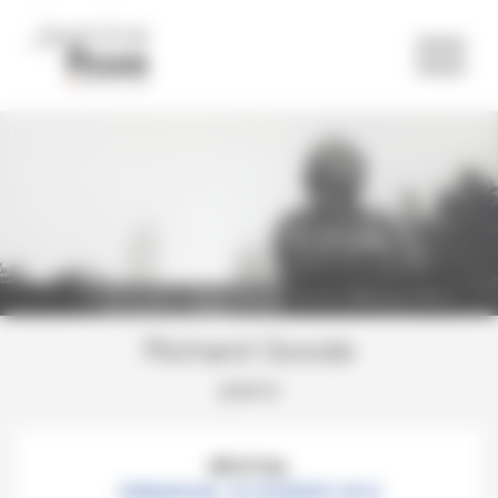
Panneau de gestion des cookies
Richard Goode ©Michael Wilsonl
Richard Goode
piano
RÉCITAL
DIMANCHE 16 FÉVRIER 2014