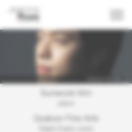
Panneau de gestion des cookies
Sunwook Kim ©DR
Sunwook Kim
piano
Quatuor Fine Arts
Ralph Evans
violon