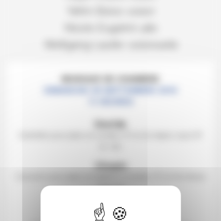
Yefim Boico
violon
Nicolo Eugelmi
alto
Wolfgang Laufer
violoncelle
MUSIQUE DE CHAMBRE
DIMANCHE 26 SEPTEMBRE 2010
11 HEURES
Dvořák
Quintette pour piano et cordes n°2 en la majeur opus 81
B. 155
Chopin
Concerto pour piano et quatuor à cordes n°2 en fa mineur
opus 21
Théâtre des Champs-Élysées