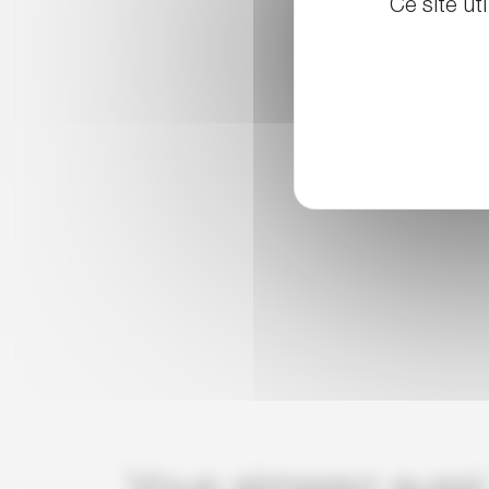
Ce site ut