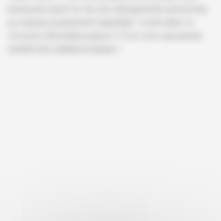
proposera aussi l’un de ses arrangements personnels,
au nuancier proprement stupéfiant : à huit mains, le
Concerto Brandebourgeois n°3
ne vous aura jamais
semblé plus kaléidoscopique !