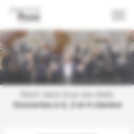
Panneau de gestion des cookies
Ensemble le Caravansérail © JB Millot
Bach dans tous ses états
Concertos à 2, 3 et 4 claviers