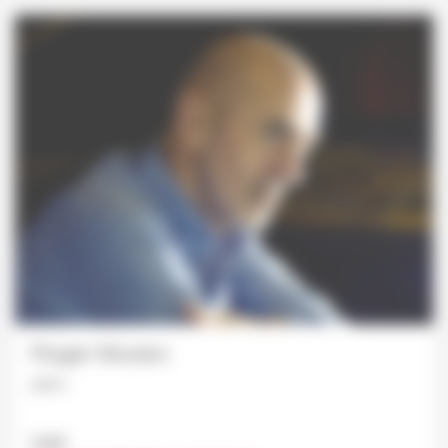
Roger Muraro
piano
Liszt