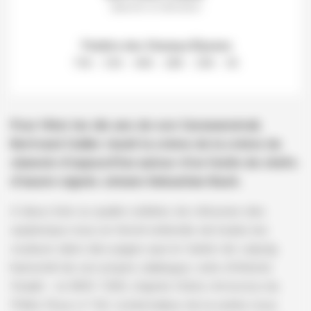
clavecin et direction
Théâtre des Champs-Élysées
75€ – 55€ – 40€ – 28€ – 10€ – 5€
Pour fêter les dix ans de son Caravansérail,
Bertrand Cuiller réunit la crème de la crème du
clavecin d’aujourd’hui autour d’un festin de chefs-
d’œuvre signés Johann Sebastian Bach.
A deux, trois ou quatre solistes, les virtuoses des
sautereaux nous en feront entendre de toutes les
couleurs dans des pages que le Cantor de Leipzig
transcrivit de son propre catalogue, voire d’Antonio
Vivaldi – le BWV 1065, d’après l’
Estro Armonico
du
Prêtre Roux (
n°10
). L’ordonnateur de la soirée nous