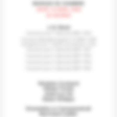
MUSIQUE DE CHAMBRE
JEUDI 10 AVRIL 2025
20 HEURES
J.-S. Bach
Concerto pour 3 clavecins BWV 1063
Concerto Brandebourgeois n°3 BWV 1048
arrangement pour 4 clavecins par Bertrand Cuiller
Concerto pour 2 clavecins BWV 1061
Concerto pour 2 clavecins BWV 1060
Concerto pour 3 clavecins BWV 1064
Concerto pour 4 clavecins BWV 1065
Violaine Cochard
Olivier Fortin
Jean-Luc Ho
Davor Krkljus
Ensemble Le Caravansérail
Bertrand Cuiller