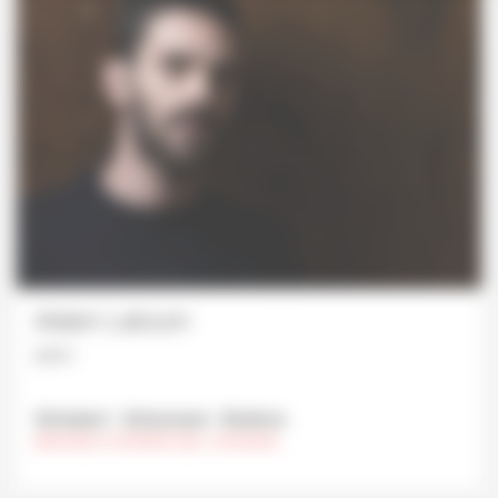
Adam Laloum
piano
Schubert - Schumann - Brahms
MERCREDI 12 FÉVRIER 2025 , 20 HEURES