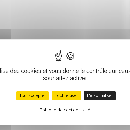
ilise des cookies et vous donne le contrôle sur ce
souhaitez activer
Tout accepter
Tout refuser
Personnaliser
Politique de confidentialité