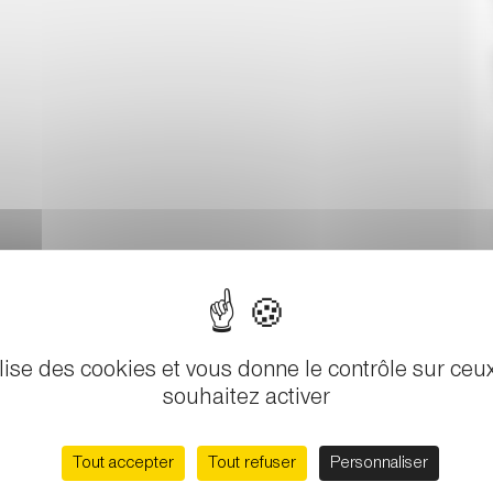
ilise des cookies et vous donne le contrôle sur ce
souhaitez activer
Tout accepter
Tout refuser
Personnaliser