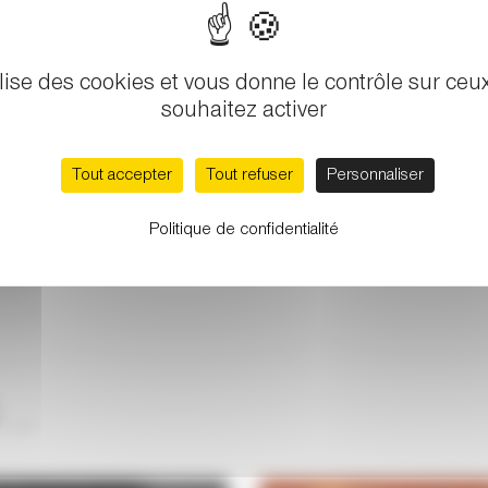
ilise des cookies et vous donne le contrôle sur ce
souhaitez activer
Tout accepter
Tout refuser
Personnaliser
Politique de confidentialité
..