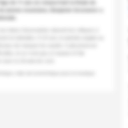
’âge de 11 ans en remportant la finale du
es jeunes musiciens, Benjamin Grosvenor a
ionale.
ses idées foisonnantes, laissent les critiques à
t et sidération. À 26 ans, le pianiste anglais au
it plus de marquer les esprits. Il sait préserver
ficultés, et ce n’est pas un hasard s’il fait
 avec la
Sonate
de Liszt.
chnique, mais de la technique pour la musique.