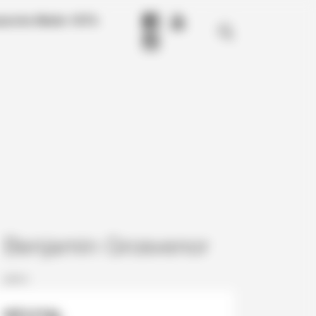
anche Matin 1975-
Benjamin Grosvenor
piano