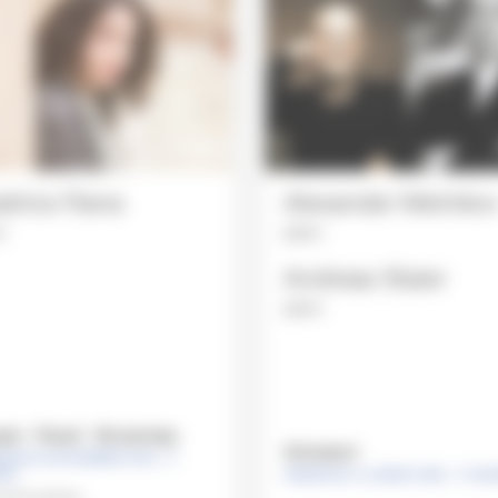
atrice Rana
Alexander Melniko
o
piano
Andreas Staier
piano
in - Ravel - Stravinsky
Schubert
NCHE 24 NOVEMBRE 2019 , 11
RES
DIMANCHE 1
er
MARS 2020 , 11 HE