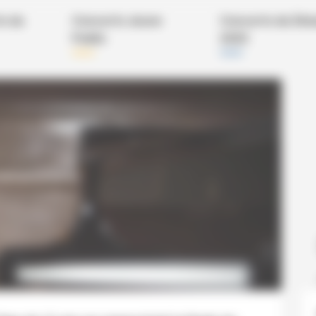
s du
Concerts Jeune
Concerts du Dim
Public
2025