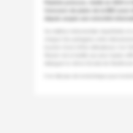
Pianiste précoce, révélé en 2004 à l
Concours de piano de la BBC pour l
depuis acquis une notoriété internat
Sa maîtrise instrumentale stupéfiante et 
chaque fois partagées entre éblouissemen
toucher d’une infinie délicatesse n’en fin
l’illusion de la facilité aux plus hautes dif
dialoguer la
4ème Sonate
de Beethoven
Il ne fait pas de la technique pour la te