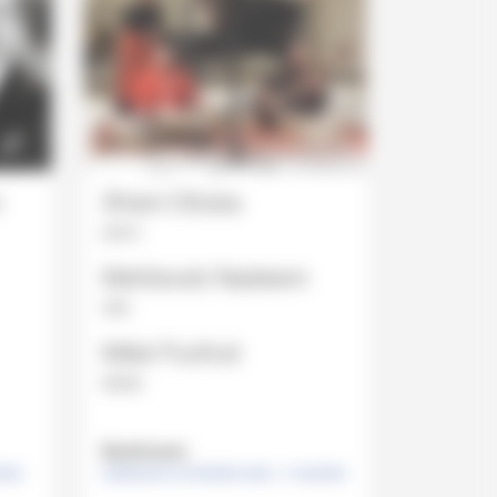
v
Shani Diluka
piano
Mehboob Nadeem
sitar
Mitel Purihot
tablas
Beethoven
URES
DIMANCHE 23 FÉVRIER 2020 , 11 HEURES