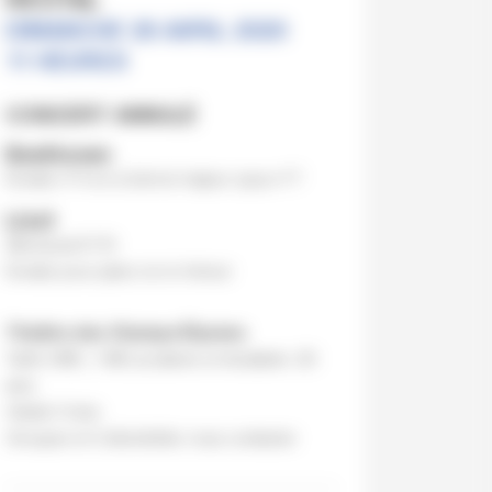
RÉCITAL
DIMANCHE 26 AVRIL 2020
11 HEURES
CONCERT ANNULÉ
Beethoven
Sonate n°4 en si bémol majeur opus n°7
Liszt
Berceuse
S174
Sonate pour piano en si mineur
Théâtre des Champs-Élysées
Tarifs 30€ | 15€ (scolaires et étudiants -26
ans)
Gratuit -9 ans
Groupes et Collectivités: nous contacter