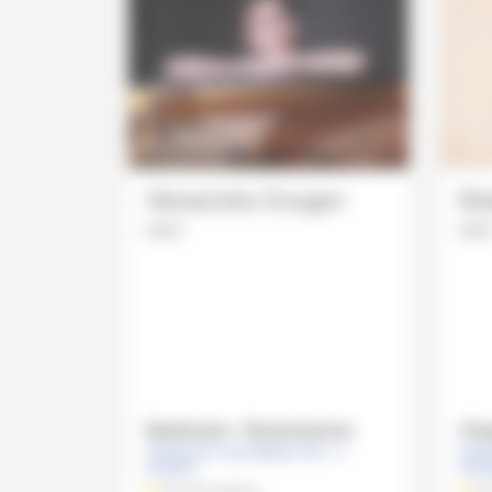
Alexandra Dovgan
Be
piano
pian
Beethoven - Rachmaninov
Chop
DIMANCHE 3 NOVEMBRE 2019 , 11
DIMA
HEURES
HEU