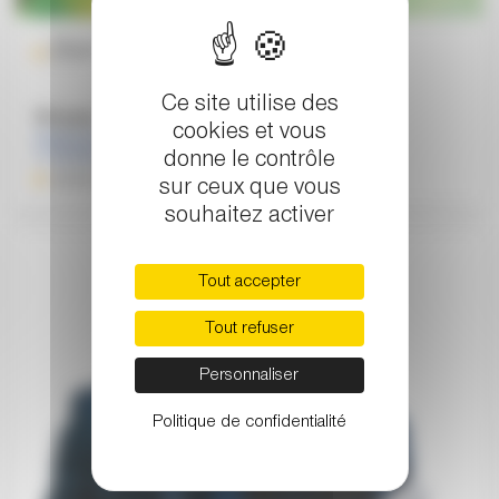
Don Quichotte
Ce site utilise des
Strauss
cookies et vous
DIMANCHE 12 FÉVRIER 2023
donne le contrôle
11 HEURES, 15 HEURES
JEUNE PUBLIC
sur ceux que vous
souhaitez activer
Tout accepter
Tout refuser
Personnaliser
Politique de confidentialité