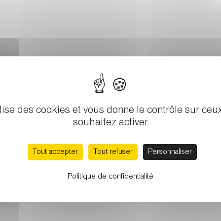
ilise des cookies et vous donne le contrôle sur ce
souhaitez activer
Tout accepter
Tout refuser
Personnaliser
Politique de confidentialité