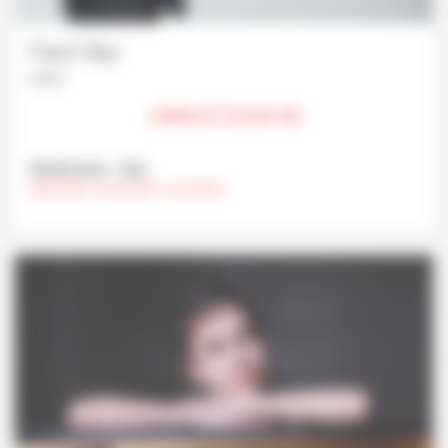
Fazıl Say
piano
ANNULÉ (Covid-19)
Beethoven - Say
MERCREDI 13 MAI 2020 , 20 HEURES