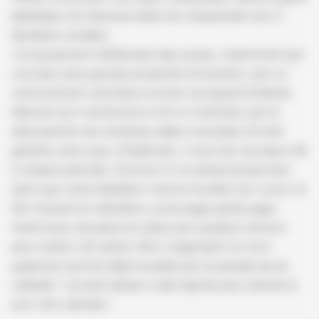
admirateur du Viennois tente de comprendre ses 3
dernières sonates :
«Curieusement différentes des autres, notamment par
une bien plus grande simplicité d’invention, par un
renoncement volontaire à toute nouveauté brillante,
élément qu’il recherche si fort à l’ordinaire, par le
déroulement de certaines idées musicales d’ordre
général, alors que, d’habitude, il noue de nouveaux fils
à chaque période. Comme s’il ne devait jamais tarir,
sans que nulle hésitation vienne troubler son cours, le
flot musical et mélodieux coule page après page,
interrompu de place en place par quelque remous
plus violent, tôt calmé. Mon imagination et mon
jugement sont-ils déjà troublés par la pensée de sa
maladie ? Je dois laisser à des esprits plus calmes le
soin d’en décider.»