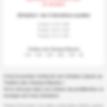
20 HEURES
Schubert : les 3 dernières sonates
Sonate n°19 D. 958
Sonate n°20 D. 959
Sonate n°21 D. 960
Théâtre des Champs-Élysées
75€ – 55€ – 40€ – 28€ – 10€ – 5€
C’est le premier récital du soir d’Adam Laloum au
Théâtre des Champs-Élysées !
On le retrouve dans son univers de prédilection, la
musique de Franz Schubert.
Robert Schumann, son autre compositeur fétiche, grand