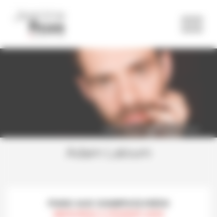
Panneau de gestion des cookies
Adam Laloum ©Harald Hoffmann
Adam Laloum
PIANO AUX CHAMPS-ÉLYSÉES
MERCREDI 5 FÉVRIER 2020