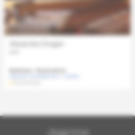
Alexandra Dovgan
piano
Beethoven - Rachmaninov
DIMANCHE 3 NOVEMBRE 2019 , 11 HEURES
ATELIER MUSICAL