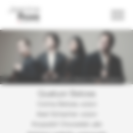
Panneau de gestion des cookies
Quatuor Belcea © Marco Borggreve
Quatuor Belcea
Corina Belcea
violon
Axel Schacher
violon
Krzysztof Chorzelski
alto