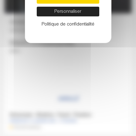
Personnaliser
Victor Julien-Laferrière
Politique de confidentialité
violoncelle
Maxim Emelyanychev
piano
ANNULÉ
Schumann - Brahms - Fauré - Poulenc
DIMANCHE 10 JANVIER 2021 , 11 HEURES
ATELIER MUSICAL