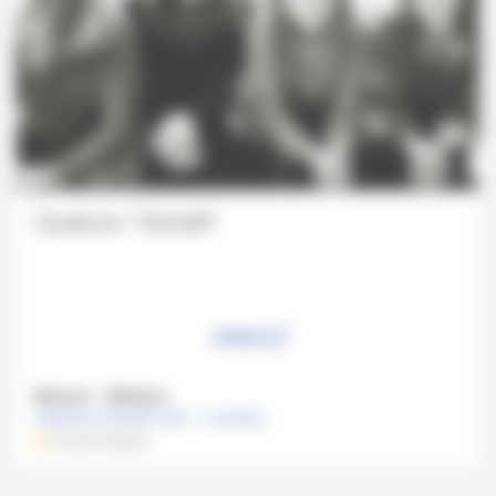
Quatuor Tetzlaff
ANNULÉ
Mozart - Sibelius
DIMANCHE 28 MARS 2021 , 11 HEURES
ATELIER MUSICAL