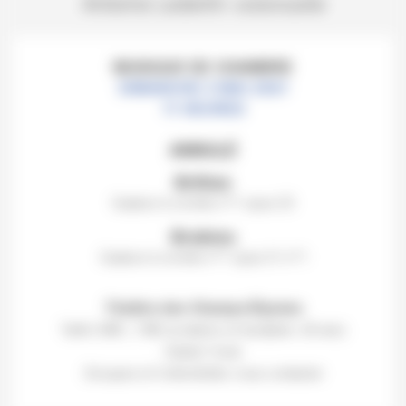
Antoine Lederlin
violoncelle
MUSIQUE DE CHAMBRE
DIMANCHE 2 MAI 2021
11 HEURES
ANNULÉ
Britten
Quatuor à cordes n°1 opus 25
Brahms
Quatuor à cordes n°1 opus 51 n°1
Théâtre des Champs-Élysées
Tarifs 30€ | 15€ (scolaires et étudiants -26 ans)
Gratuit -9 ans
Groupes et Collectivités: nous contacter