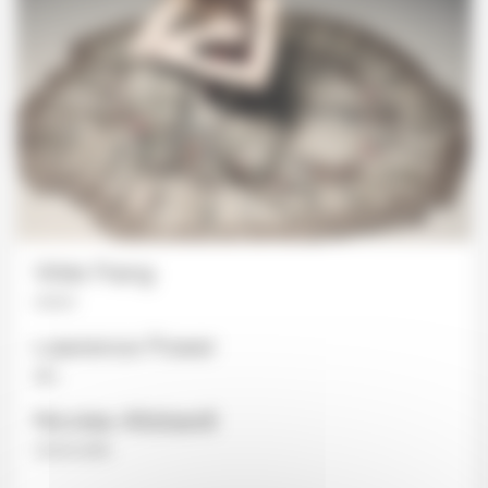
Vilde Frang
violon
Lawrence Power
alto
Nicolas Altstaedt
violoncelle