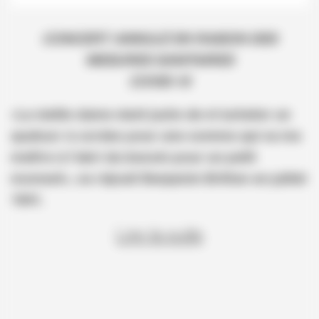
CONCERT ANNULÉ EN RAISON DES
MESURES SANITAIRES
COVID-19
«La vieille dame vient juste de m’acheter un
quatuor à cordes pour une somme qui va me
mettre à l’abri du besoin pour un petit
moment», se réjouit Benjamin Britten en juillet
1941.
Lire la suite