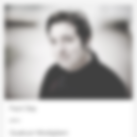
Fazıl Say
piano
Quatuor Modigliani